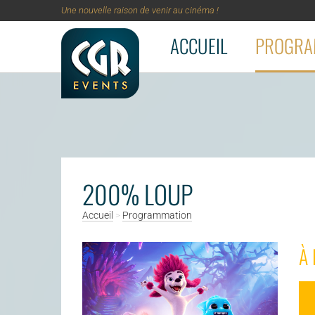
Une nouvelle raison de venir au cinéma !
ACCUEIL
PROGRA
Aller au contenu principal
200% LOUP
Accueil
>
Programmation
À 