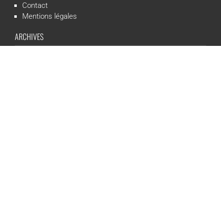
Contact
Mentions légales
ARCHIVES
Opéra
Sport
Ballet
Kids
Théâtre
Animation
Spectacle
Concert
Événement
Live-show
RÉSEAUX SOCIAUX
CGR Events est une marque du groupe CGR Cinémas -
Création du
site :
ludostation.com