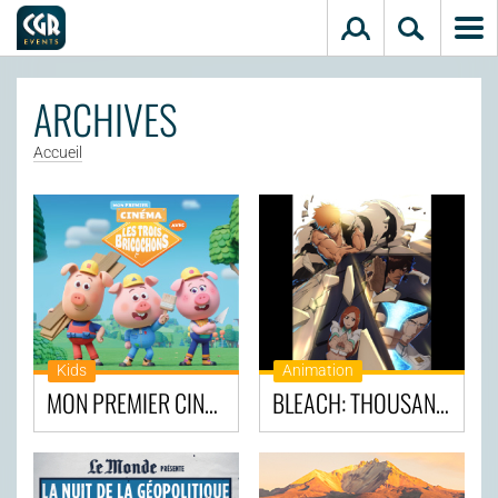
Aller au contenu principal
ARCHIVES
Accueil
Kids
Animation
MON PREMIER CINÉMA AVEC LES TROIS BRICOCHONS
BLEACH: THOUSAND-YEAR BLOOD WAR - THE CALAMITY