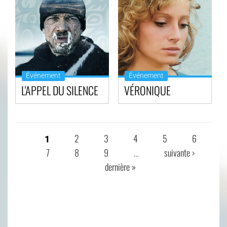
Événement
Événement
L'APPEL DU SILENCE
VÉRONIQUE
2
3
4
5
6
1
PAGES
7
8
9
suivante ›
…
dernière »