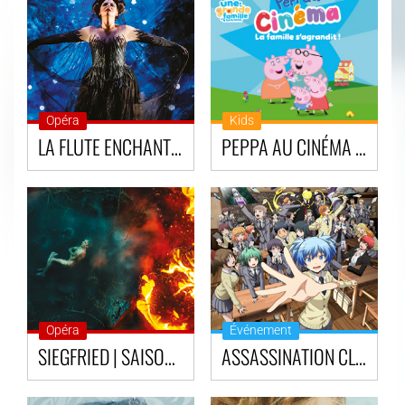
Opéra
Kids
LA FLUTE ENCHANTEE | SAISON OPÉRAS & BALLETS AU CINÉMA - ROYAL OPERA HOUSE
PEPPA AU CINÉMA : LA FAMILLE S’AGRANDIT !
Opéra
Événement
SIEGFRIED | SAISON OPÉRAS & BALLETS AU CINÉMA - ROYAL OPERA HOUSE
ASSASSINATION CLASSROOM THE MOVIE : OUR TIME