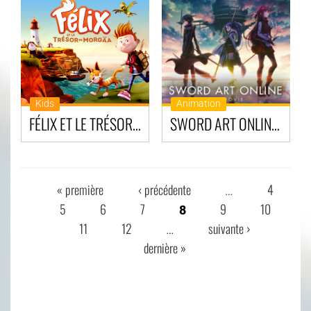
Kids
Animation
FÉLIX ET LE TRÉSOR DE MORGÄA
SWORD ART ONLINE - PROGRESSIVE -
« première
‹ précédente
4
…
PAGES
5
6
7
9
10
8
11
12
suivante ›
…
dernière »