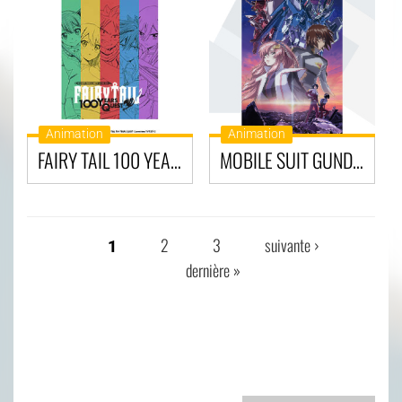
Animation
Animation
FAIRY TAIL 100 YEARS QUEST : EN ROUTE POUR LA QUÊTE DE 100 ANS
MOBILE SUIT GUNDAM SEED FREEDOM
2
3
suivante ›
1
PAGES
dernière »