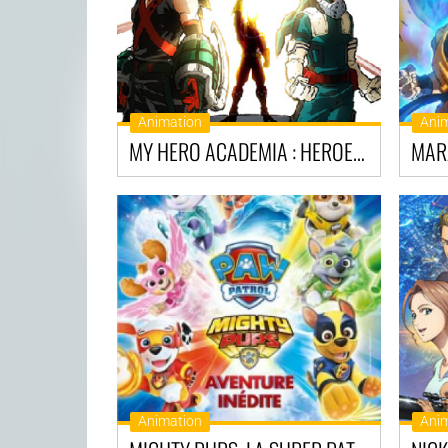
Animation
Ani
MY HERO ACADEMIA : HEROES RISING
MAR
Animation
Ani