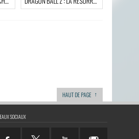
POKÉMON, LE FILM : JE TE CHOISIS !
DRAGON BALL Z : LA RESURRECTION DE 'F'
↑
HAUT DE PAGE
EAUX SOCIAUX