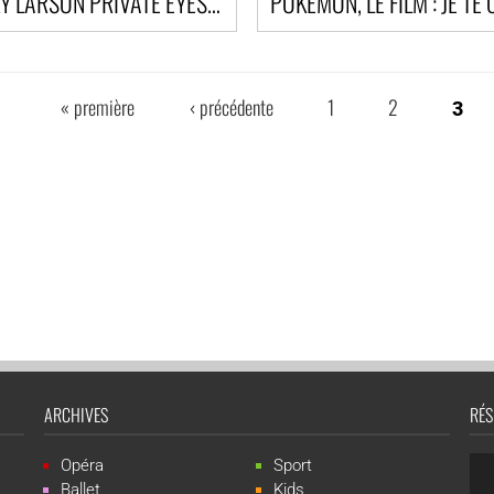
NICKY LARSON PRIVATE EYES - CITY HUNTER
« première
‹ précédente
1
2
3
ARCHIVES
RÉS
Opéra
Sport
Ballet
Kids