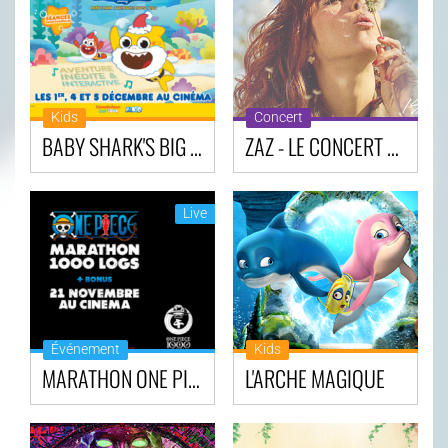
Kids
Concert
BABY SHARK'S BIG SHOW
ZAZ - LE CONCERT UNIQUE AU CINÉMA
Live
Événement
Kids
MARATHON ONE PIECE 1000 LOGS
L'ARCHE MAGIQUE