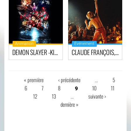
Animation
Événement
DEMON SLAYER -KIMETSU NO YAIBA- LE FILM : LE TRAIN DE L'INFINI
CLAUDE FRANÇOIS, COMME VOUS NE L'AVEZ JAMAIS VU
« première
‹ précédente
5
…
PAGES
6
7
8
10
11
9
12
13
suivante ›
…
dernière »