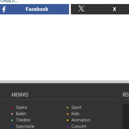
Facebook
X
ARCHIVES
RÉS
Opéra
Sport
Ballet
Kids
Théâtre
Animation
Spectacle
Concert