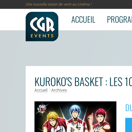
Une nouvelle raison de venir au cinéma !
ACCUEIL
PROGRA
Aller au contenu principal
KUROKO'S BASKET : LES 1
Accueil
>
Archives
DU