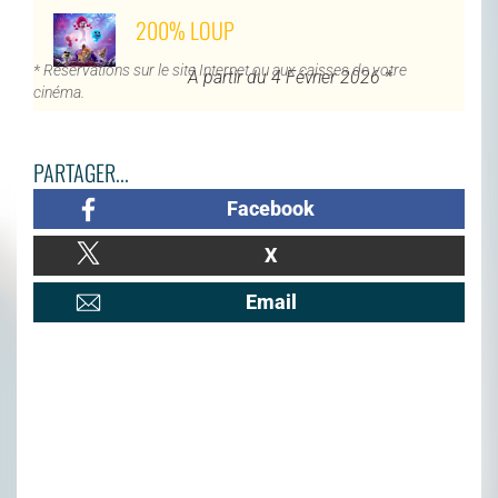
200% LOUP
* Réservations sur le site Internet ou aux caisses de votre
À partir du 4 Février 2026 *
cinéma.
PARTAGER...
Facebook
X
Email