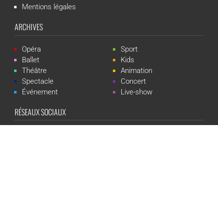
Mentions légales
ARCHIVES
Opéra
Sport
Ballet
Kids
Théâtre
Animation
Spectacle
Concert
Événement
Live-show
RÉSEAUX SOCIAUX
CGR Events est une marque du groupe CGR Cinémas -
Création du
site :
ludostation.com