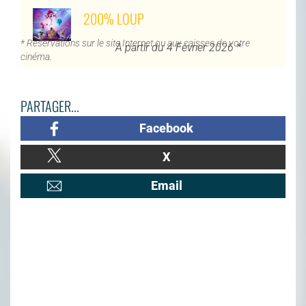
200% LOUP
* Réservations sur le site Internet ou aux caisses de votre
À partir du 4 Février 2026 *
cinéma.
PARTAGER...
Facebook
X
Email