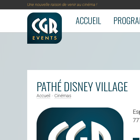
Une nouvelle raison de venir au cinéma !
ACCUEIL
PROGRA
Aller au contenu principal
PATHÉ DISNEY VILLAGE
Accueil
>
Cinémas
Esp
77