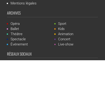
Mentions légales
ARCHIVES
Opéra
Sport
Ballet
Kids
Théâtre
Animation
Spectacle
Concert
Événement
Live-show
RÉSEAUX SOCIAUX
CGR Events est une marque du groupe CGR Cinémas -
Création du
site :
ludostation.com