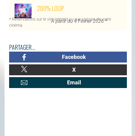
200% LOUP
* Réservations sur le site Internet ou aux caisses de votre
À partir du 4 Février 2026 *
cinéma.
PARTAGER...
Facebook
X
Email