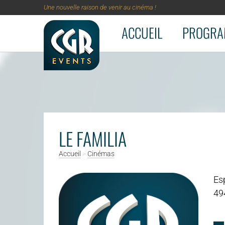
Une nouvelle raison de venir au cinéma !
ACCUEIL
PROGRA
Aller au contenu principal
LE FAMILIA
Accueil
>
Cinémas
Esp
49