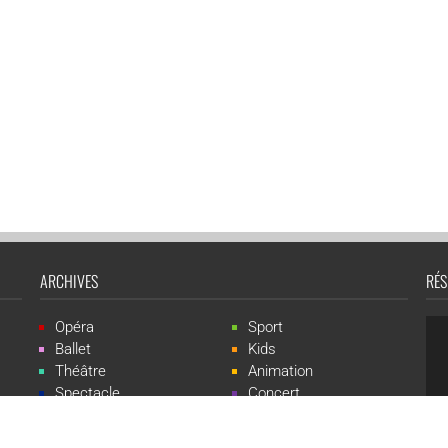
ARCHIVES
RÉS
Opéra
Sport
Ballet
Kids
Théâtre
Animation
Spectacle
Concert
Événement
Live-show