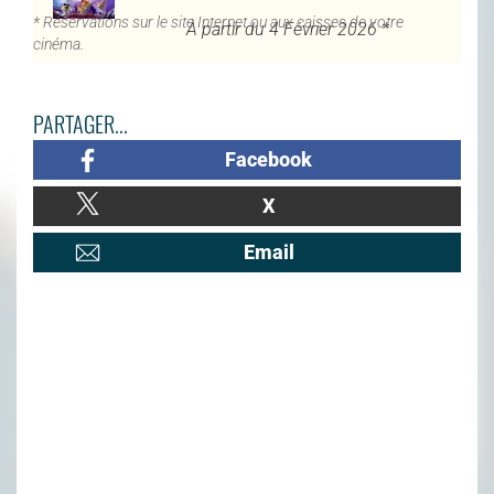
* Réservations sur le site Internet ou aux caisses de votre
À partir du 4 Février 2026 *
cinéma.
PARTAGER...
Facebook
X
Email