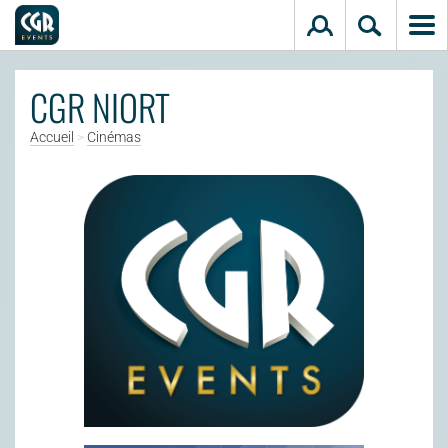
Aller au contenu principal
CGR NIORT
Accueil
>
Cinémas