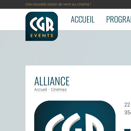
Une nouvelle raison de venir au cinéma !
ACCUEIL
PROGRA
Aller au contenu principal
ALLIANCE
Accueil
>
Cinémas
22
35