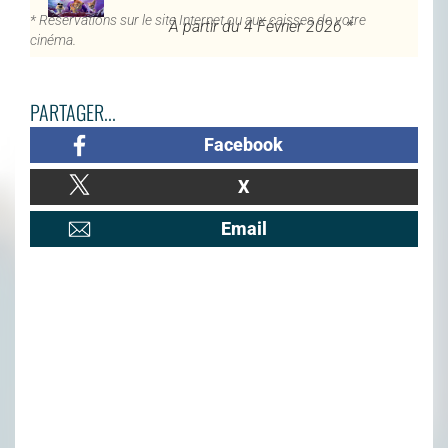
* Réservations sur le site Internet ou aux caisses de votre
À partir du 4 Février 2026 *
cinéma.
PARTAGER...
Facebook
X
Email