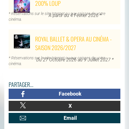
200% LOUP
* Réservations sur le site Internet ou aux caisses de votre
À partir du 4 Février 2026 *
cinéma.
ROYAL BALLET & OPERA AU CINÉMA -
SAISON 2026/2027
* Réservations sur le site Internet ou aux caisses de votre
Du 27 Octobre 2026 au 9 Juillet 2027 *
cinéma.
PARTAGER...
Facebook
X
Email