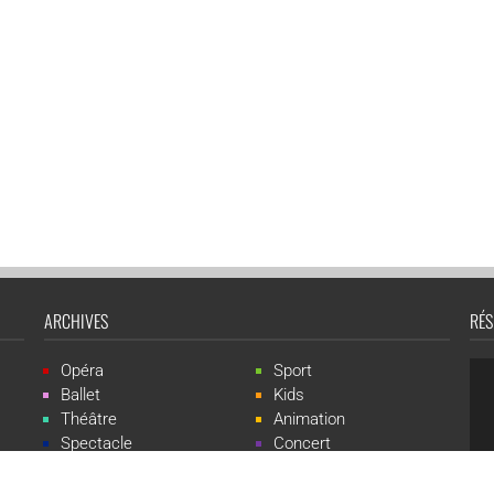
ARCHIVES
RÉS
Opéra
Sport
Ballet
Kids
Théâtre
Animation
Spectacle
Concert
Événement
Live-show