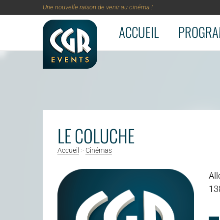
Une nouvelle raison de venir au cinéma !
ACCUEIL
PROGRA
Aller au contenu principal
LE COLUCHE
Accueil
>
Cinémas
Al
13