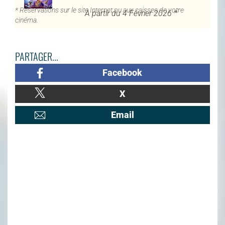
* Réservations sur le site Internet ou aux caisses de votre
À partir du 4 Février 2026 *
cinéma.
PARTAGER...
Facebook
X
Email