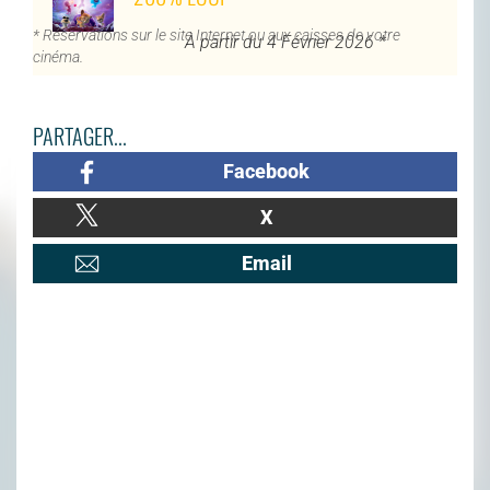
* Réservations sur le site Internet ou aux caisses de votre
À partir du 4 Février 2026 *
cinéma.
PARTAGER...
Facebook
X
Email