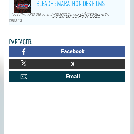
BLEACH : MARATHON DES FILMS
* Réservations sur le site Internet ou aux caisses de votre
Du 28 au 30 Août 2026 *
cinéma.
PARTAGER...
Facebook
X
Email