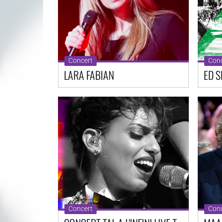
Concert
Conc
LARA FABIAN
ED 
Concert
Conc