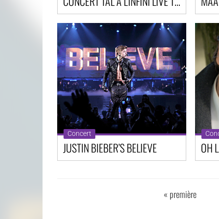
CONCERT TAL A L'INFINI LIVE TOUR
Concert
Conc
JUSTIN BIEBER’S BELIEVE
OH L
« première
PAGES