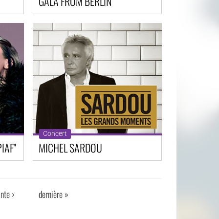
GALA FROM BERLIN
Concert
IAF"
MICHEL SARDOU
nte ›
dernière »