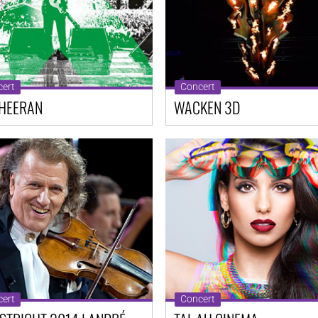
ert
Concert
SHEERAN
WACKEN 3D
ert
Concert