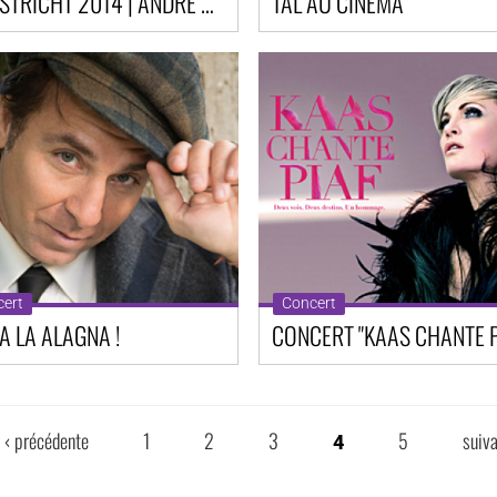
MAASTRICHT 2014 | ANDRÉ RIEU
TAL AU CINEMA
ert
Concert
A LA ALAGNA !
CONCERT "KAAS CHANTE P
‹ précédente
1
2
3
5
suiva
4