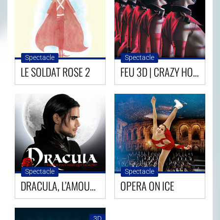
Spectacle
Spectacle
LE SOLDAT ROSE 2
FEU 3D | CRAZY HORSE PARIS
Spectacle
Spectacle
DRACULA, L’AMOUR PLUS FORT QUE LA MORT
OPERA ON ICE
3D