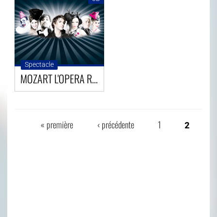
Spectacle
MOZART L'OPERA ROCK
« première
‹ précédente
1
2
PAGES