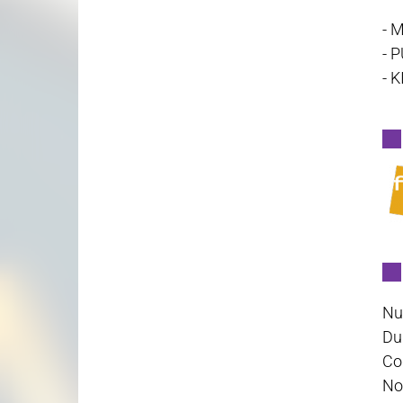
- 
- 
- 
Nu
Du
Cod
No