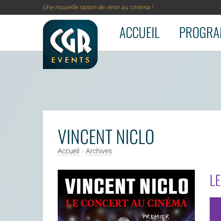
Une nouvelle raison de venir au cinéma !
ACCUEIL
PROGRA
Aller au contenu principal
VINCENT NICLO
Accueil
>
Archives
L