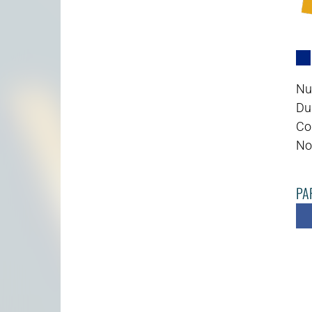
Nu
Dur
Cod
No
PAR