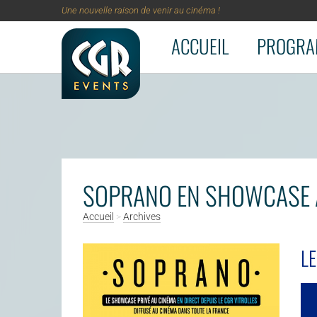
Une nouvelle raison de venir au cinéma !
ACCUEIL
PROGRA
Aller au contenu principal
SOPRANO EN SHOWCASE 
Accueil
>
Archives
LE