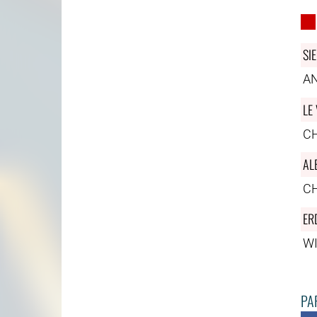
SI
A
LE
C
AL
C
ER
W
PAR