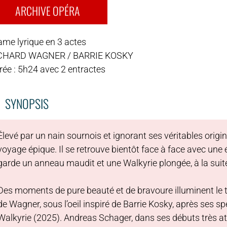
ARCHIVE OPÉRA
ame lyrique en 3 actes
CHARD WAGNER / BARRIE KOSKY
rée : 5h24 avec 2 entractes
SYNOPSIS
Élevé par un nain sournois et ignorant ses véritables ori
voyage épique. Il se retrouve bientôt face à face avec une
garde un anneau maudit et une Walkyrie plongée, à la suite
Des moments de pure beauté et de bravoure illuminent le t
de Wagner, sous l’oeil inspiré de Barrie Kosky, après ses s
Walkyrie (2025). Andreas Schager, dans ses débuts très att