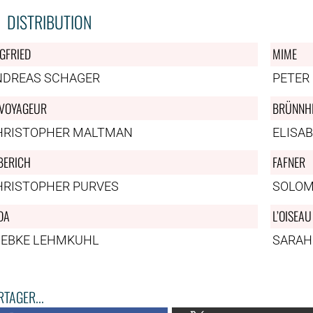
DISTRIBUTION
EGFRIED
MIME
NDREAS SCHAGER
PETER
 VOYAGEUR
BRÜNNH
HRISTOPHER MALTMAN
ELISAB
BERICH
FAFNER
HRISTOPHER PURVES
SOLO
DA
L’OISEAU
IEBKE LEHMKUHL
SARAH
TAGER...