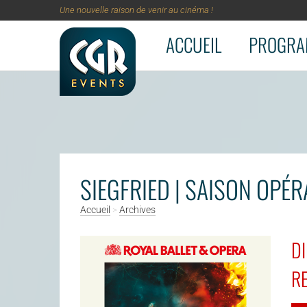
Une nouvelle raison de venir au cinéma !
ACCUEIL
PROGRA
Aller au contenu principal
SIEGFRIED | SAISON OPÉ
Accueil
>
Archives
DI
RE