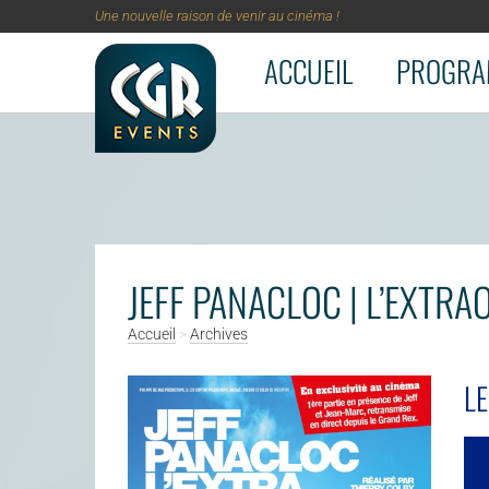
Une nouvelle raison de venir au cinéma !
ACCUEIL
PROGRA
Aller au contenu principal
JEFF PANACLOC | L’EXTR
Accueil
>
Archives
L