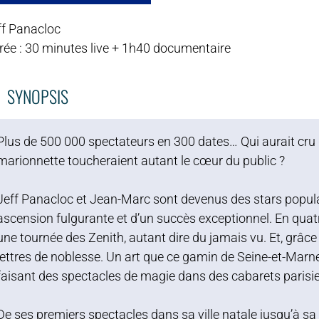
ff Panacloc
rée : 30 minutes live + 1h40 documentaire
SYNOPSIS
Plus de 500 000 spectateurs en 300 dates… Qui aurait cru 
marionnette toucheraient autant le cœur du public ?
Jeff Panacloc et Jean-Marc sont devenus des stars populaire
ascension fulgurante et d’un succès exceptionnel. En quat
une tournée des Zenith, autant dire du jamais vu. Et, grâce à
lettres de noblesse. Un art que ce gamin de Seine-et-Marn
faisant des spectacles de magie dans des cabarets parisi
De ses premiers spectacles dans sa ville natale jusqu’à s