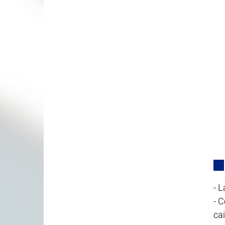
- 
- 
ca