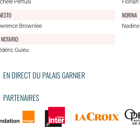
chele Pertusi
Floria
NESTO
NORINA
wrence Brownlee
Nadine 
 NOTARIO
édéric Guieu
EN DIRECT DU PALAIS GARNIER
PARTENAIRES