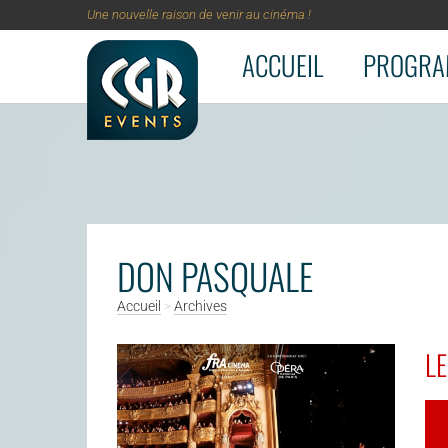
Une nouvelle raison de venir au cinéma !
ACCUEIL
PROGRA
Aller au contenu principal
DON PASQUALE
Accueil
>
Archives
LE