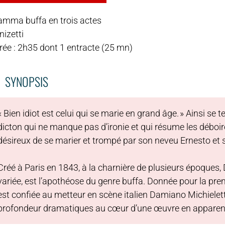
amma buffa en trois actes
izetti
rée : 2h35 dont 1 entracte (25 mn)
SYNOPSIS
« Bien idiot est celui qui se marie en grand âge. » Ainsi se
dicton qui ne manque pas d’ironie et qui résume les déboire
désireux de se marier et trompé par son neveu Ernesto et 
Créé à Paris en 1843, à la charnière de plusieurs époques
variée, est l’apothéose du genre buffa. Donnée pour la premi
est confiée au metteur en scène italien Damiano Michieletto q
profondeur dramatiques au cœur d’une œuvre en apparenc