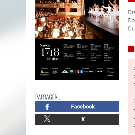
Dr
Don
Du
PARTAGER...
Facebook
X