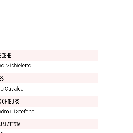
 SCÈNE
o Michieletto
ES
no Cavalca
S CHŒURS
ndro Di Stefano
MALATESTA