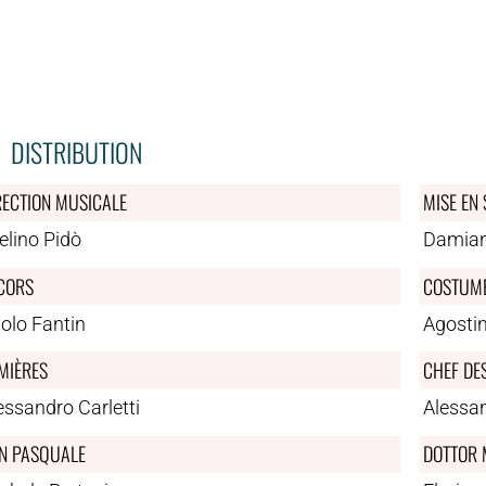
DISTRIBUTION
RECTION MUSICALE
MISE EN
elino Pidò
Damian
CORS
COSTUM
olo Fantin
Agosti
MIÈRES
CHEF DE
essandro Carletti
Alessa
N PASQUALE
DOTTOR 