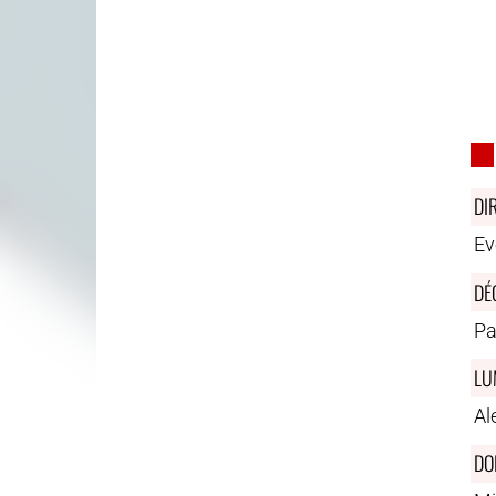
DI
Ev
DÉ
Pa
LU
Al
DO