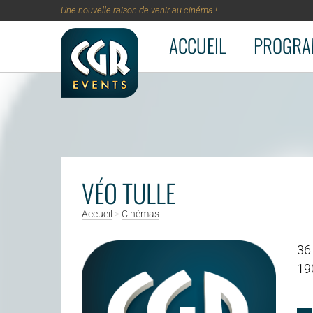
Une nouvelle raison de venir au cinéma !
ACCUEIL
PROGRA
Aller au contenu principal
VÉO TULLE
Accueil
>
Cinémas
36
19