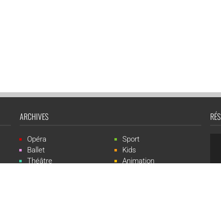
ARCHIVES
RÉS
Opéra
Sport
Ballet
Kids
Théâtre
Animation
Spectacle
Concert
Événement
Live-show
 Events est une marque du groupe CGR Cinémas -
Création du site :
ludostatio