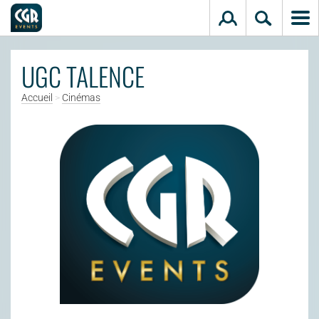
Aller au contenu principal
UGC TALENCE
Accueil
>
Cinémas