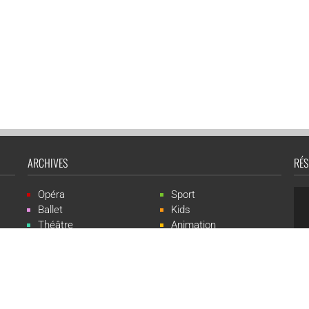
ARCHIVES
RÉS
Opéra
Sport
Ballet
Kids
Théâtre
Animation
Spectacle
Concert
Événement
Live-show
 Events est une marque du groupe CGR Cinémas -
Création du site :
ludostatio