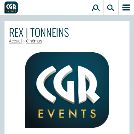
Aller au contenu principal
REX | TONNEINS
Accueil
>
Cinémas