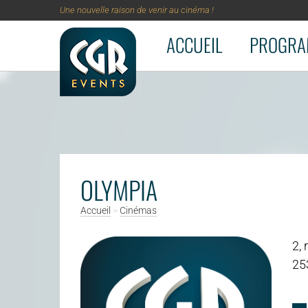
Une nouvelle raison de venir au cinéma !
ACCUEIL
PROGRA
Aller au contenu principal
OLYMPIA
Accueil
>
Cinémas
2,
25