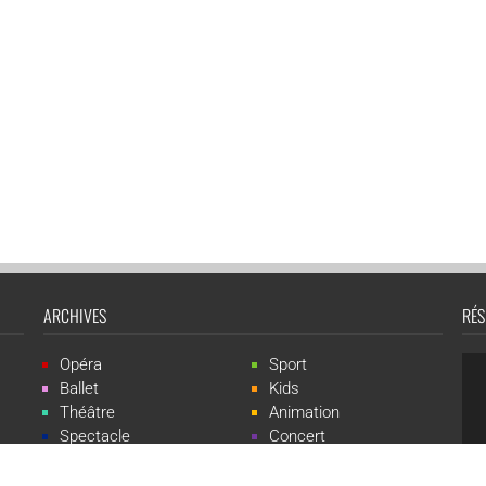
ARCHIVES
RÉS
Opéra
Sport
Ballet
Kids
Théâtre
Animation
Spectacle
Concert
Événement
Live-show