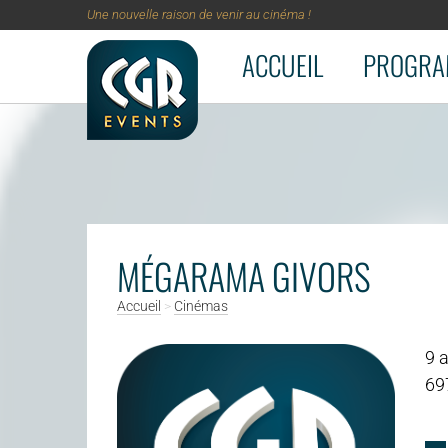
Une nouvelle raison de venir au cinéma !
ACCUEIL
PROGRA
Aller au contenu principal
MÉGARAMA GIVORS
Accueil
>
Cinémas
9 
69