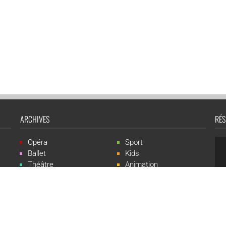
ARCHIVES
RÉS
Opéra
Sport
Ballet
Kids
Théâtre
Animation
Spectacle
Concert
Événement
Live-show
 Events est une marque du groupe CGR Cinémas -
Création du site :
ludostatio