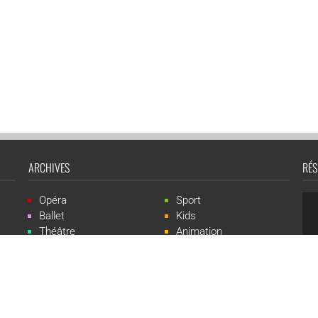
ARCHIVES
RÉS
Opéra
Sport
Ballet
Kids
Théâtre
Animation
Spectacle
Concert
Événement
Live-show
 Events est une marque du groupe CGR Cinémas -
Création du site :
ludostatio