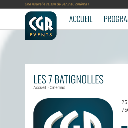
Une nouvelle raison de venir au cinéma !
ACCUEIL
PROGRA
Aller au contenu principal
LES 7 BATIGNOLLES
Accueil
>
Cinémas
25 
75