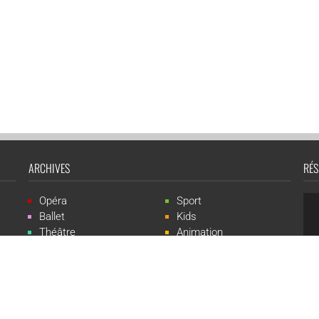
ARCHIVES
RÉS
Opéra
Sport
Ballet
Kids
Théâtre
Animation
Spectacle
Concert
Événement
Live-show
 Events est une marque du groupe CGR Cinémas -
Création du site :
ludostatio