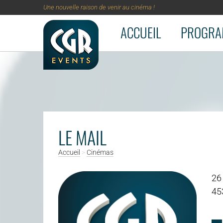
Une nouvelle raison de venir au cinéma !
ACCUEIL
PROGRA
Aller au contenu principal
LE MAIL
Accueil
>
Cinémas
26
45