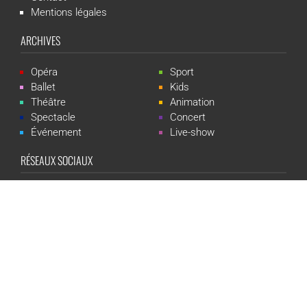
Mentions légales
ARCHIVES
Opéra
Sport
Ballet
Kids
Théâtre
Animation
Spectacle
Concert
Événement
Live-show
RÉSEAUX SOCIAUX
CGR Events est une marque du groupe CGR Cinémas -
Création du
site :
ludostation.com