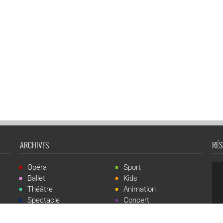
ARCHIVES
RÉS
Opéra
Sport
Ballet
Kids
Théâtre
Animation
Spectacle
Concert
Événement
Live-show