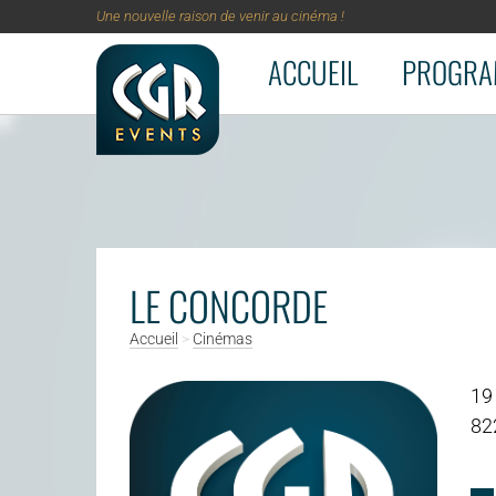
Une nouvelle raison de venir au cinéma !
ACCUEIL
PROGRA
Aller au contenu principal
LE CONCORDE
Accueil
>
Cinémas
19 
82