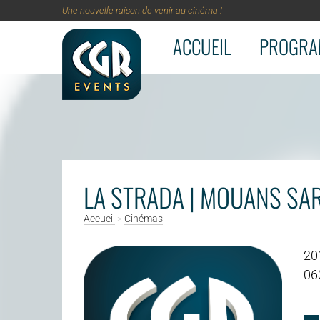
Une nouvelle raison de venir au cinéma !
ACCUEIL
PROGRA
Aller au contenu principal
LA STRADA | MOUANS SA
Accueil
>
Cinémas
20
06