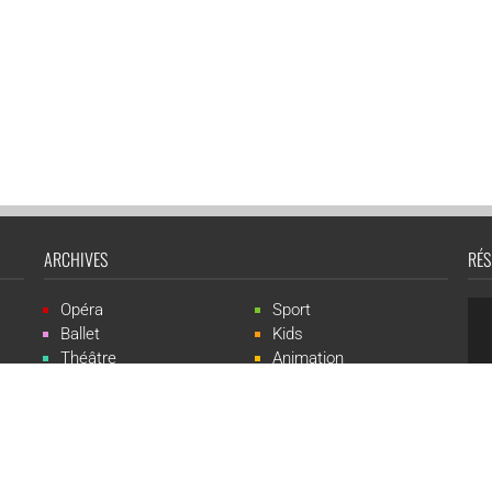
ARCHIVES
RÉS
Opéra
Sport
Ballet
Kids
Théâtre
Animation
Spectacle
Concert
Événement
Live-show
 Events est une marque du groupe CGR Cinémas -
Création du site :
ludostatio