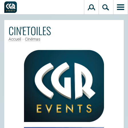
Aller au contenu principal
CIN'ETOILES
Accueil
>
Cinémas