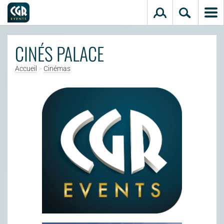
Aller au contenu principal
CINÉS PALACE
Accueil
>
Cinémas