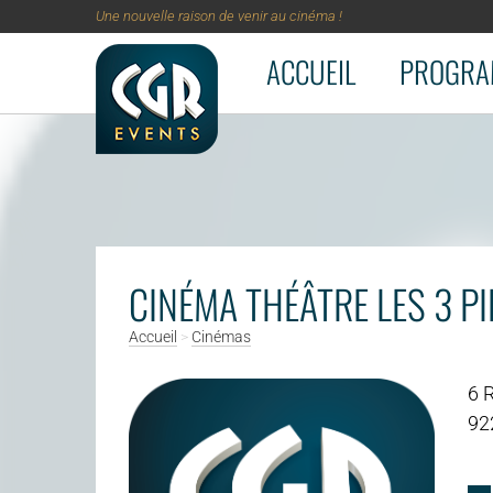
Une nouvelle raison de venir au cinéma !
ACCUEIL
PROGRA
Aller au contenu principal
CINÉMA THÉÂTRE LES 3 P
Accueil
>
Cinémas
6 
92