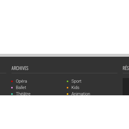
ARCHIVES
RÉS
Opéra
Sport
Ballet
Kids
Théâtre
Animation
Spectacle
Concert
Événement
Live-show
 Events est une marque du groupe CGR Cinémas -
Création du site :
ludostatio