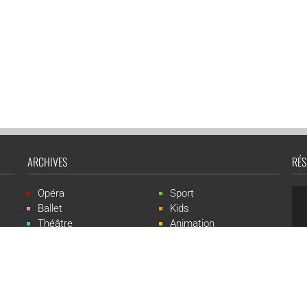
ARCHIVES
RÉS
Opéra
Sport
Ballet
Kids
Théâtre
Animation
Spectacle
Concert
Événement
Live-show
 Events est une marque du groupe CGR Cinémas -
Création du site :
ludostatio