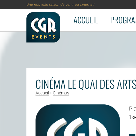
Une nouvelle raison de venir au cinéma !
ACCUEIL
PROGRA
Aller au contenu principal
CINÉMA LE QUAI DES ART
Accueil
>
Cinémas
Pla
15