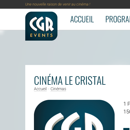
Une nouvelle raison de venir au cinéma !
ACCUEIL
PROGRA
Aller au contenu principal
CINÉMA LE CRISTAL
Accueil
>
Cinémas
1 P
15