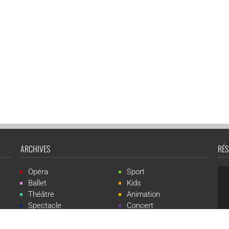
ARCHIVES
RÉS
Opéra
Sport
Ballet
Kids
Théâtre
Animation
Spectacle
Concert
Événement
Live-show