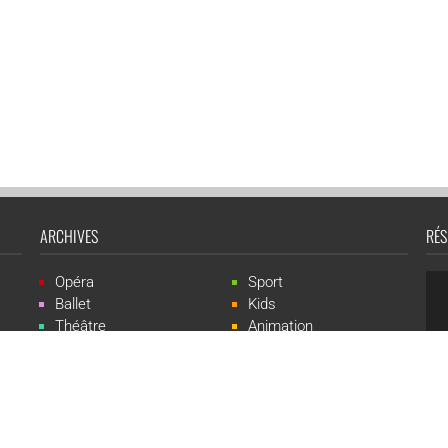
ARCHIVES
RÉS
Opéra
Sport
Ballet
Kids
Théâtre
Animation
Spectacle
Concert
Événement
Live-show
 Events est une marque du groupe CGR Cinémas -
Création du site :
ludostatio