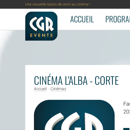
Une nouvelle raison de venir au cinéma !
ACCUEIL
PROGRA
Aller au contenu principal
CINÉMA L'ALBA - CORTE
Accueil
>
Cinémas
Fa
20