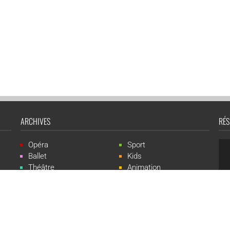
ARCHIVES
RÉS
Opéra
Sport
Ballet
Kids
Théâtre
Animation
Spectacle
Concert
Événement
Live-show
 Events est une marque du groupe CGR Cinémas -
Création du site :
ludostatio