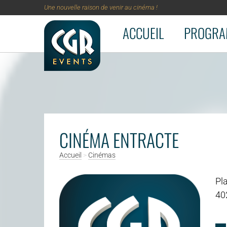
Une nouvelle raison de venir au cinéma !
ACCUEIL
PROGRA
Aller au contenu principal
CINÉMA ENTRACTE
Accueil
>
Cinémas
Pla
40