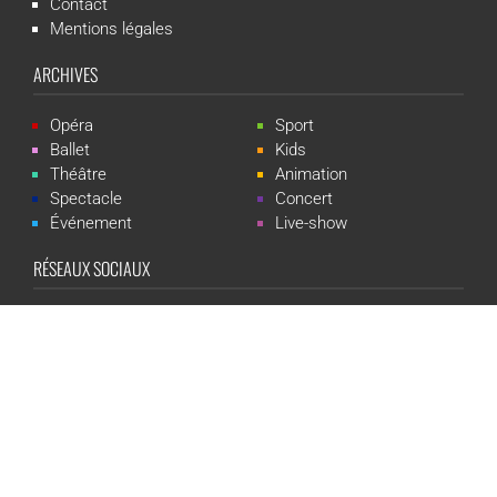
Contact
Mentions légales
ARCHIVES
Opéra
Sport
Ballet
Kids
Théâtre
Animation
Spectacle
Concert
Événement
Live-show
RÉSEAUX SOCIAUX
CGR Events est une marque du groupe CGR Cinémas -
Création du
site :
ludostation.com