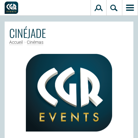
Aller au contenu principal
CINÉJADE
Accueil
>
Cinémas